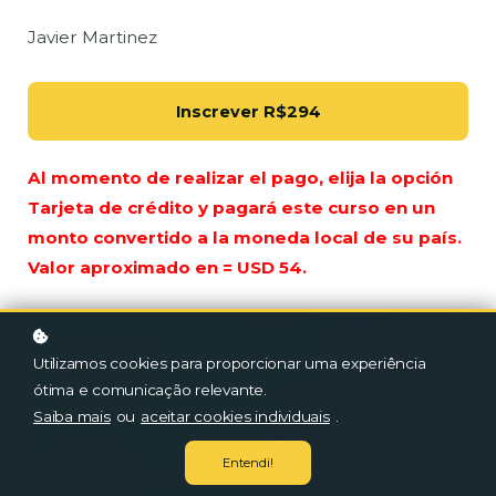
Javier Martinez
Inscrever
R$294
Al momento de realizar el pago, elija la opción
Tarjeta de crédito y pagará este curso en un
monto convertido a la moneda local de su país.
Valor aproximado en = USD 54.
Utilizamos cookies para proporcionar uma experiência
ótima e comunicação relevante.
Saiba mais
ou
aceitar cookies individuais
.
Entendi!